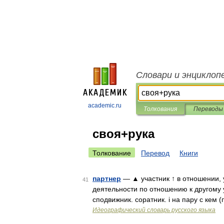
Словари и энциклоп
academic.ru
Толкования
Переводы
своя+рука
Толкование
Перевод
Книги
партнер
— ▲ участник ↑ в отношении, 
41
деятельности по отношению к другому уч
сподвижник. соратник. і на пару с кем (
Идеографический словарь русского языка