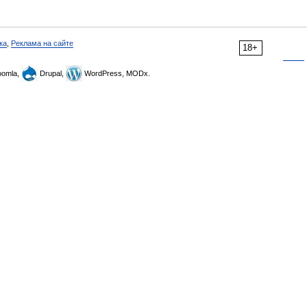
ка
,
Реклама на сайте
18+
omla,
Drupal,
WordPress, MODx.