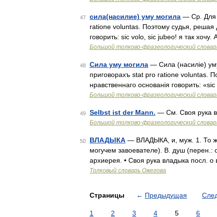
сила(насилие) уму могила
— Ср. Для 
47
ratione voluntas. Поэтому судья, решая
говорить: sic volo, sic jubeo! я так хо
Большой толково-фразеологический словар
Сила уму могила
— Сила (насиліе) уму
48
приговорахъ stat pro ratione voluntas.
нравственнаго основанія говорить: «sic 
Большой толково-фразеологический словар
Selbst ist der Mann.
— См. Своя рука 
49
Большой толково-фразеологический словар
ВЛАДЫКА
— ВЛАДЫКА, и, муж. 1. То же
50
могучем завоевателе). В. душ (перен.:
архиерея. • Своя рука владыка посл. 
Толковый словарь Ожегова
Страницы
←
Предыдущая
Сле
1
2
3
4
5
6