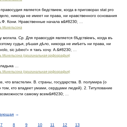
правосудия является бедствием, когда в приговорах stat pro
 дело, никогда не имеет ни права, ни нравственного основания
чу. А.Ф. Кони. Нравственные начала в&#8230; …
ь Михельсона
 могила. Ср. Для правосудія является бѣдствіемъ, когда въ
 Поэтому судья, рѣшая дѣло, никогда не имѣетъ ни права, ни
volo, sic jubeo!» я такъ хочу. А.&#8230; …
ь Михельсона (оригинальная орфография)
владыка …
ь Михельсона (оригинальная орфография)
, что властелин. В. страны, государства. В. полумира (о
 о том, кто владеет умами, сердцами людей). 2. Титулование
о возможности самому всем&#8230; …
дующая
→
7
8
9
10
11
12
13