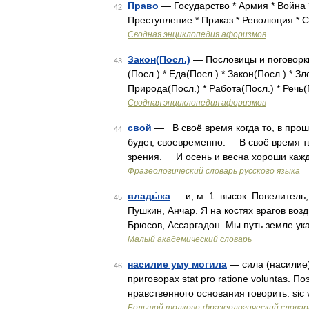
Право
— Государство * Армия * Война *
42
Преступление * Приказ * Революция * 
Сводная энциклопедия афоризмов
Закон(Посл.)
— Пословицы и поговорки 
43
(Посл.) * Еда(Посл.) * Закон(Посл.) * З
Природа(Посл.) * Работа(Посл.) * Речь(
Сводная энциклопедия афоризмов
свой
— В своё время когда то, в прош
44
будет, своевременно. В своё время ты 
зрения. И осень и весна хороши кажд
Фразеологический словарь русского языка
влады́ка
— и, м. 1. высок. Повелитель
45
Пушкин, Анчар. Я на костях врагов воз
Брюсов, Ассаргадон. Мы путь земле у
Малый академический словарь
насилие уму могила
— сила (насилие)
46
приговорах stat pro ratione voluntas. П
нравственного основания говорить: sic v
Большой толково-фразеологический словар