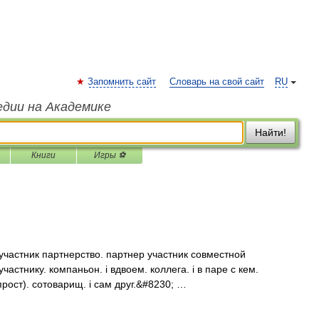
Запомнить сайт
Словарь на свой сайт
RU
едии на Академике
Найти!
Книги
Игры ⚽
участник партнерство. партнер участник совместной
астнику. компаньон. і вдвоем. коллега. і в паре с кем.
прост). сотоварищ. і сам друг.&#8230; …