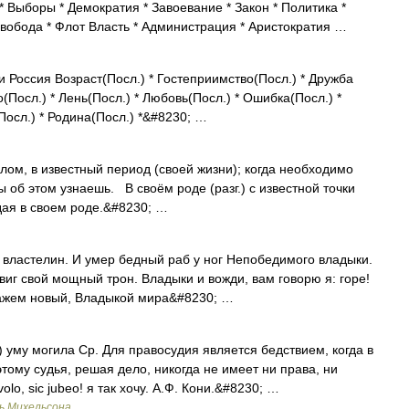
 Выборы * Демократия * Завоевание * Закон * Политика *
Свобода * Флот Власть * Администрация * Аристократия …
Россия Возраст(Посл.) * Гостеприимство(Посл.) * Дружба
ло(Посл.) * Лень(Посл.) * Любовь(Посл.) * Ошибка(Посл.) *
Посл.) * Родина(Посл.) *&#8230; …
лом, в известный период (своей жизни); когда необходимо
об этом узнаешь. В своём роде (разг.) с известной точки
ая в своем роде.&#8230; …
, властелин. И умер бедный раб у ног Непобедимого владыки.
двиг свой мощный трон. Владыки и вожди, вам говорю я: горе!
кажем новый, Владыкой мира&#8230; …
 уму могила Ср. Для правосудия является бедствием, когда в
оэтому судья, решая дело, никогда не имеет ни права, ни
olo, sic jubeo! я так хочу. А.Ф. Кони.&#8230; …
ь Михельсона